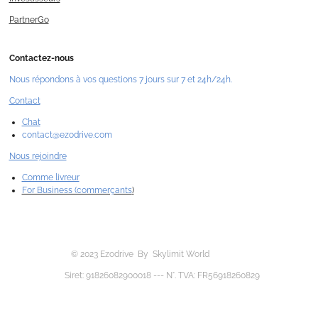
PartnerGo
Contactez-nous
Nous répondons à vos questions 7 jours sur 7 et 24h/24h.
Contact
Chat
contact@ezodrive.com
Nous rejoindre
Comme livreur
For Business (commerçants
)
© 2023 Ezodrive By Skylimit World
Siret: 91826082900018 --- N°. TVA: FR56918260829