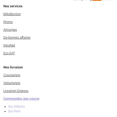
Nos services
khkollection
Promo
Arrivages
De bonnes affaires
IntraNet
Ezo EAT
Nos livraison
Coursier(e)s
Voiturier(e)s
Livraison Express
Commandez une course
Sur Orléans
Sur Paris