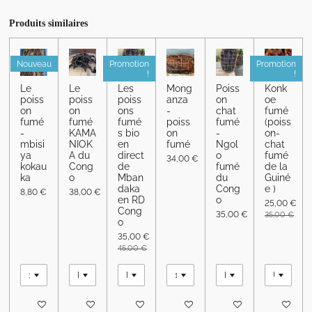
r
r
r
r
t
t
t
t
a
a
a
a
Produits similaires
g
g
g
g
e
e
e
e
r
r
r
r
Nouveau
Promotion
Promotion
!
!
Le
Le
Les
Mong
Poiss
Konk
poiss
poiss
poiss
anza
on
oe
on
on
ons
-
chat
fumé
fumé
fumé
fumé
poiss
fumé
(poiss
-
KAMA
s bio
on
-
on-
mbisi
NIOK
en
fumé
Ngol
chat
ya
A du
direct
o
fumé
34,00 €
kokau
Cong
de
fumé
de la
ka
o
Mban
du
Guiné
daka
Cong
e )
8,80 €
38,00 €
en RD
o
25,00 €
Cong
35,00 €
35,00 €
o
35,00 €
45,00 €
Ajouter au panier
Ajouter au panier
Ajouter au panier
Ajouter au panier
Ajouter au panier
Ajouter au 