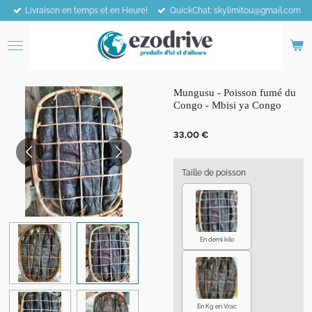
Livraison en temps et en Heure!
QuickChat: skylimitou@gmail.com
Passer
au
contenu
principal
Mungusu - Poisson fumé du
Congo - Mbisi ya Congo
33,00 €
Taille de poisson
En demi kilo
En Kg en Vrac