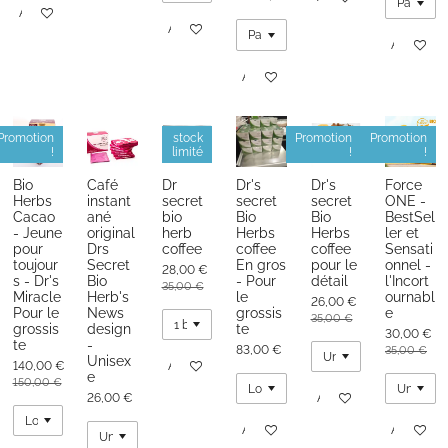
Ajouter au panier
Ajouter au panier
Ajouter au
Ajouter au panier
Promotion
stock
Promotion
Promotion
!
limité
!
!
Bio
Café
Dr
Dr's
Dr's
Force
Herbs
instant
secret
secret
secret
ONE -
Cacao
ané
bio
Bio
Bio
BestSel
- Jeune
original
herb
Herbs
Herbs
ler et
pour
Drs
coffee
coffee
coffee
Sensati
toujour
Secret
En gros
pour le
onnel -
28,00 €
s - Dr's
Bio
- Pour
détail
l'Incort
35,00 €
Miracle
Herb's
le
ournabl
26,00 €
Pour le
News
grossis
e
35,00 €
grossis
design
te
30,00 €
te
-
83,00 €
35,00 €
Unisex
140,00 €
Ajouter au panier
e
150,00 €
26,00 €
Ajouter au panier
Ajouter au panier
Ajouter au