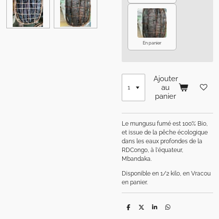
En panier
Ajouter
au
panier
Le mungusu fumé est 100% Bio,
et issue de la pêche écologique
dans les eaux profondes de la
RDCongo, à l'équateur,
Mbandaka.
Disponible en 1/2 kilo, en Vracou
en panier.
P
P
P
P
a
a
a
a