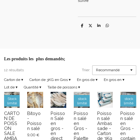
suivre
P
P
P
P
a
a
a
a
r
r
r
r
t
t
t
t
a
a
a
a
g
g
g
g
e
e
e
e
r
r
r
r
Les produits les plus demandés;
12 résultats
Trier:
Carton de
▾
Carton de 3KG en Gros
▾
En gros de
▾
En gros en
▾
Lot de
▾
Quantité
▾
Taille de poissons
▾
Stock
stock
stock
limité
limité
limité
CARTO
Bitoyo
Poisso
Poisso
Poisso
Poisso
N DE
-
n Salé
n salé
n salé
n salé
POISS
Poisso
en
en
Ambas
en
ON
n salé
gros -
Gros -
sade -
Gros -
SALE
en
en
Carton
en
9,00 €
AMBA
direct
Palette
de 3Kg
contain