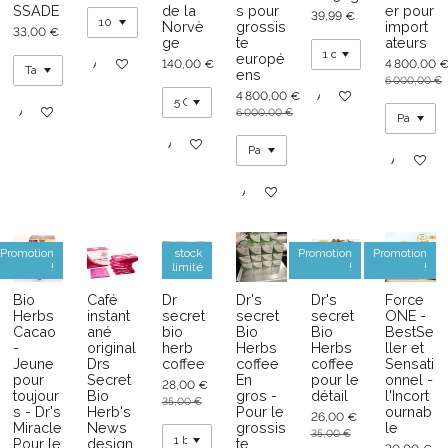
SSADE
de la
s pour
er pour
39,99 €
Norvè
grossis
import
33,00 €
ge
te
ateurs
europé
140,00 €
4 800,00 
Ajouter au panier
ens
6 000,00 €
4 800,00 €
Ajouter au panier
Ajouter au panier
6 000,00 €
Ajouter au panier
Ajouter au
Ajouter au panier
Promotion
stock
Promotion
Promotion
!
limité
!
!
Bio
Café
Dr
Dr's
Dr's
Force
Herbs
instant
secret
secret
secret
ONE -
Cacao
ané
bio
Bio
Bio
BestSe
-
original
herb
Herbs
Herbs
ller et
Jeune
Drs
coffee
coffee
coffee
Sensati
pour
Secret
En
pour le
onnel -
28,00 €
toujour
Bio
gros -
détail
l'Incort
35,00 €
s - Dr's
Herb's
Pour le
ournab
26,00 €
Miracle
News
grossis
le
35,00 €
Pour le
design
te