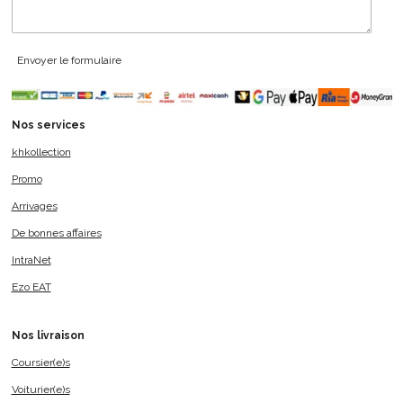
Envoyer le formulaire
Nos services
khkollection
Promo
Arrivages
De bonnes affaires
IntraNet
Ezo EAT
Nos livraison
Coursier(e)s
Voiturier(e)s