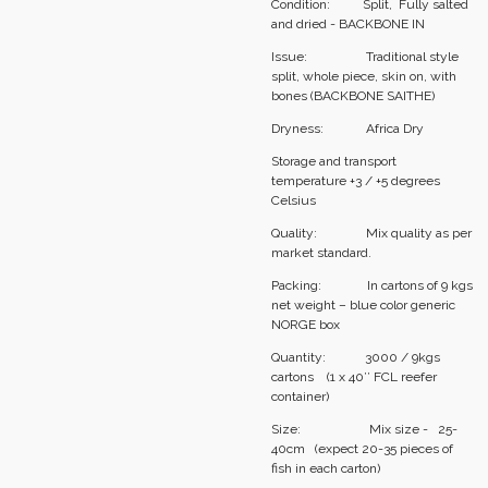
Condition: Split, Fully salted
and dried - BACKBONE IN
Issue: Traditional style
split, whole piece, skin on, with
bones (BACKBONE SAITHE)
Dryness: Africa Dry
Storage and transport
temperature +3 / +5 degrees
Celsius
Quality: Mix quality as per
market standard.
Packing: In cartons of 9 kgs
net weight – blue color generic
NORGE box
Quantity: 3000 / 9kgs
cartons (1 x 40’’ FCL reefer
container)
Size: Mix size - 25-
40cm (expect 20-35 pieces of
fish in each carton)