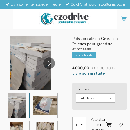
Livraison en temps et en Heure!
QuickChat: skylimitou@gmail.com
Passer
au
contenu
principal
Poisson salé en Gros - en
Palettes pour grossiste
européens
stock limité
4 800,00 €
6 000,00 €
Livraison gratuite
En gros en
Ajouter
au
panier