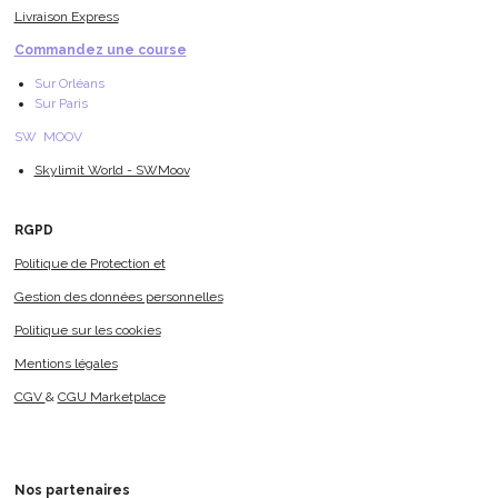
Livraison Express
Commandez une course
Sur Orléans
Sur Paris
SW MOOV
Skylimit World - SWMoov
RGPD
Politique de Protection et
Gestion des données personnelles
Politique sur les cookies
Mentions légales
CGV
&
CGU Marketplace
Nos
partenaires