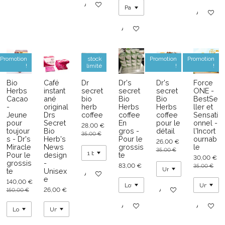
Ajouter au panier
Ajouter au
Ajouter au panier
Promotion
stock
Promotion
Promotion
!
limité
!
!
Bio
Café
Dr
Dr's
Dr's
Force
Herbs
instant
secret
secret
secret
ONE -
Cacao
ané
bio
Bio
Bio
BestSe
-
original
herb
Herbs
Herbs
ller et
Jeune
Drs
coffee
coffee
coffee
Sensati
pour
Secret
En
pour le
onnel -
28,00 €
toujour
Bio
gros -
détail
l'Incort
35,00 €
s - Dr's
Herb's
Pour le
ournab
26,00 €
Miracle
News
grossis
le
35,00 €
Pour le
design
te
30,00 €
grossis
-
83,00 €
35,00 €
te
Unisex
Ajouter au panier
e
140,00 €
26,00 €
Ajouter au panier
150,00 €
Ajouter au panier
Ajouter au