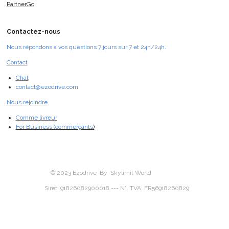
PartnerGo
Contactez-nous
Nous répondons à vos questions 7 jours sur 7 et 24h/24h.
Contact
Chat
contact@ezodrive.com
Nous rejoindre
Comme livreur
For Business (commerçants
)
© 2023 Ezodrive By Skylimit World
Siret: 91826082900018 --- N°. TVA: FR56918260829