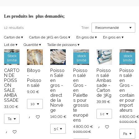
Les produits les plus demandés;
12 résultats
Trier:
Carton de
▾
Carton de 3KG en Gros
▾
En gros de
▾
En gros en
▾
Lot de
▾
Quantité
▾
Taille de poissons
▾
Stock
stock
stock
limité
limité
limité
CARTO
Bitoyo
Poisso
Poisso
Poisso
Poisso
N DE
-
n Salé
n salé
n salé
n salé
POISS
Poisso
en
en
Ambas
en
ON
n salé
gros -
Gros -
sade -
Gros -
SALE
en
en
Carton
en
9,00 €
AMBA
direct
Palette
de 3Kg
contain
SSADE
de la
s pour
er pour
39,99 €
Norvè
grossis
import
33,00 €
ge
te
ateurs
europé
140,00 €
4 800,00 
Ajouter au panier
ens
6 000,00 €
4 800,00 €
Ajouter au panier
Ajouter au panier
6 000,00 €