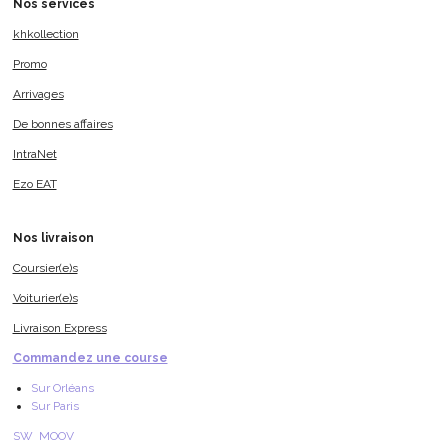
Nos services
khkollection
Promo
Arrivages
De bonnes affaires
IntraNet
Ezo EAT
Nos livraison
Coursier(e)s
Voiturier(e)s
Livraison Express
Commandez une course
Sur Orléans
Sur Paris
SW MOOV