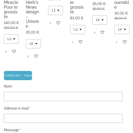
Miracle
Herb's
le
ournabl
26,00 €
Pour le
News
grossis
e
35,00 €
grossis
design
te
30,00 €
te
-
83,00 €
35,00 €
Unisex
140,00 €
Ajouter au panier
e
150,00 €
26,00 €
Ajouter au panier
Ajouter au panier
Ajouter au
Ajouter au panier
Ajouter au panier
Contactez - nous
Nom *
Adresse e-mail *
Message *