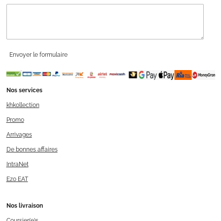
Envoyer le formulaire
Nos services
khkollection
Promo
Arrivages
De bonnes affaires
IntraNet
Ezo EAT
Nos livraison
Coursier(e)s