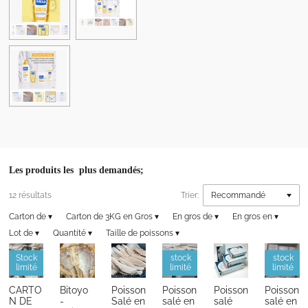
g
g
g
g
e
e
e
e
r
r
r
r
Les produits les plus demandés;
12 résultats
Trier:
Carton de
▾
Carton de 3KG en Gros
▾
En gros de
▾
En gros en
▾
Lot de
▾
Quantité
▾
Taille de poissons
▾
Stock
stock
stock
limité
limité
limité
CARTO
Bitoyo
Poisson
Poisson
Poisson
Poisson
N DE
-
Salé en
salé en
salé
salé en