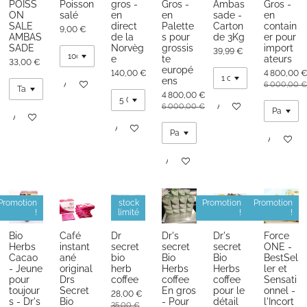
POISS
Poisson
gros -
Gros -
Ambas
Gros -
ON
salé
en
en
sade -
en
SALE
direct
Palette
Carton
contain
9,00 €
AMBAS
de la
s pour
de 3Kg
er pour
SADE
Norvèg
grossis
import
39,99 €
e
te
ateurs
33,00 €
europé
140,00 €
4 800,00 
ens
Ajouter au panier
6 000,00 €
4 800,00 €
Ajouter au panier
6 000,00 €
Ajouter au panier
Ajouter au panier
Ajouter au
Ajouter au panier
Promotion
stock
Promotion
Promotion
!
limité
!
!
Bio
Café
Dr
Dr's
Dr's
Force
Herbs
instant
secret
secret
secret
ONE -
Cacao
ané
bio
Bio
Bio
BestSel
- Jeune
original
herb
Herbs
Herbs
ler et
pour
Drs
coffee
coffee
coffee
Sensati
toujour
Secret
En gros
pour le
onnel -
28,00 €
s - Dr's
Bio
- Pour
détail
l'Incort
35,00 €