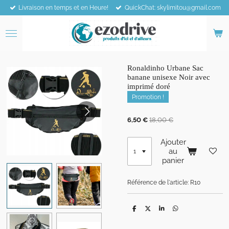
Livraison en temps et en Heure!
QuickChat: skylimitou@gmail.com
Passer
au
contenu
principal
Ronaldinho Urbane Sac
banane unisexe Noir avec
imprimé doré
Promotion !
6,50 €
18,00 €
Ajouter
au
panier
Référence de l'article:
R10
P
P
P
P
a
a
a
a
r
r
r
r