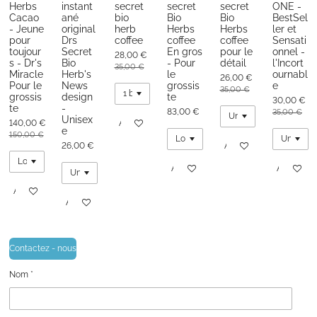
Herbs
instant
secret
secret
secret
ONE -
Cacao
ané
bio
Bio
Bio
BestSel
- Jeune
original
herb
Herbs
Herbs
ler et
pour
Drs
coffee
coffee
coffee
Sensati
toujour
Secret
En gros
pour le
onnel -
28,00 €
s - Dr's
Bio
- Pour
détail
l'Incort
35,00 €
Miracle
Herb's
le
ournabl
26,00 €
Pour le
News
grossis
e
35,00 €
grossis
design
te
30,00 €
te
-
83,00 €
35,00 €
Unisex
140,00 €
Ajouter au panier
e
150,00 €
26,00 €
Ajouter au panier
Ajouter au panier
Ajouter au
Ajouter au panier
Ajouter au panier
Contactez - nous
Nom *