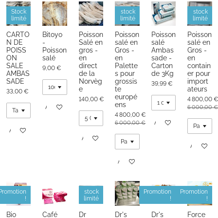
Stock
stock
stock
limité
limité
limité
CARTO
Bitoyo
Poisson
Poisson
Poisson
Poisson
N DE
-
Salé en
salé en
salé
salé en
POISS
Poisson
gros -
Gros -
Ambas
Gros -
ON
salé
en
en
sade -
en
SALE
direct
Palette
Carton
contain
9,00 €
AMBAS
de la
s pour
de 3Kg
er pour
SADE
Norvèg
grossis
import
39,99 €
e
te
ateurs
33,00 €
europé
140,00 €
4 800,00 
ens
Ajouter au panier
6 000,00 €
4 800,00 €
Ajouter au panier
6 000,00 €
Ajouter au panier
Ajouter au panier
Ajouter au
Ajouter au panier
Promotion
stock
Promotion
Promotion
!
limité
!
!
Bio
Café
Dr
Dr's
Dr's
Force