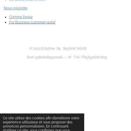
Nous rejoindre
Comme livreur
For Business (commerçants
)
© 2023 Ezodrive By Skylimit World
Siret: 91826082900018 --- N°. TVA: FR56918260829
Ce site utilise des cookies afin d’améliorer votre
expérience utilisateur et vous proposer des
annonces personnalisées. En continuant
d'utiliser ce site, vous confirmez que vous