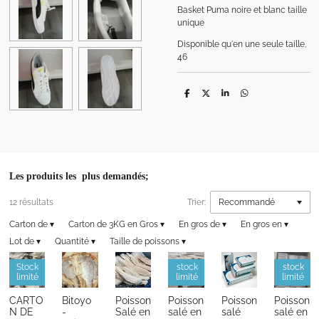
Basket Puma noire et blanc taille
unique
Disponible qu'en une seule taille,
46
P
P
P
P
a
a
a
a
r
r
r
r
t
t
t
t
a
a
a
a
g
g
g
g
e
e
e
e
r
r
r
r
Les produits les plus demandés;
12 résultats
Trier:
Carton de
▾
Carton de 3KG en Gros
▾
En gros de
▾
En gros en
▾
Lot de
▾
Quantité
▾
Taille de poissons
▾
Stock
stock
stock
limité
limité
limité
CARTO
Bitoyo
Poisson
Poisson
Poisson
Poisson
N DE
-
Salé en
salé en
salé
salé en