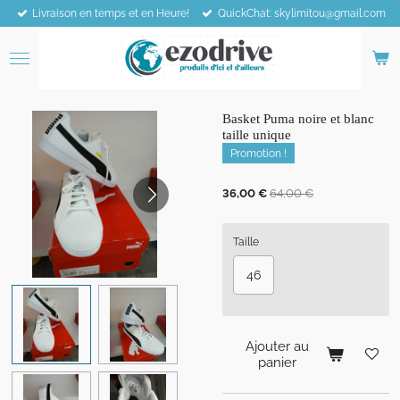
Livraison en temps et en Heure!
QuickChat: skylimitou@gmail.com
Passer
au
contenu
principal
Basket Puma noire et blanc
taille unique
Promotion !
36,00 €
64,00 €
Taille
46
Ajouter au
panier