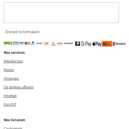
Envoyer le formulaire
Nos services
khkollection
Promo
Arrivages
De bonnes affaires
IntraNet
Ezo EAT
Nos livraison
Coursier(e)s