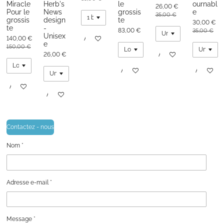
Miracle
Herb's
le
ournabl
26,00 €
Pour le
News
grossis
e
35,00 €
grossis
design
te
30,00 €
te
-
83,00 €
35,00 €
Unisex
140,00 €
Ajouter au panier
e
150,00 €
26,00 €
Ajouter au panier
Ajouter au panier
Ajouter au
Ajouter au panier
Ajouter au panier
Contactez - nous
Nom *
Adresse e-mail *
Message *