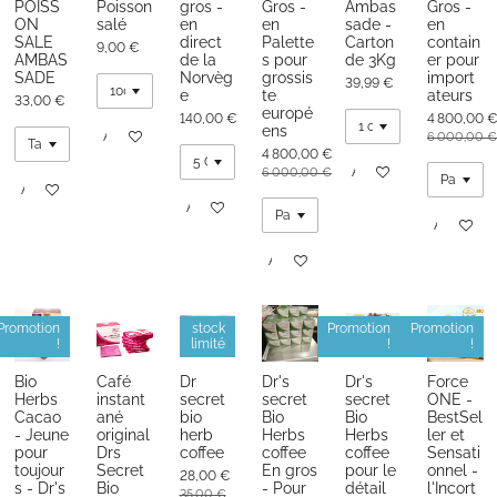
POISS
Poisson
gros -
Gros -
Ambas
Gros -
ON
salé
en
en
sade -
en
SALE
direct
Palette
Carton
contain
9,00 €
AMBAS
de la
s pour
de 3Kg
er pour
SADE
Norvèg
grossis
import
39,99 €
e
te
ateurs
33,00 €
europé
140,00 €
4 800,00 
ens
Ajouter au panier
6 000,00 €
4 800,00 €
Ajouter au panier
6 000,00 €
Ajouter au panier
Ajouter au panier
Ajouter au
Ajouter au panier
Promotion
stock
Promotion
Promotion
!
limité
!
!
Bio
Café
Dr
Dr's
Dr's
Force
Herbs
instant
secret
secret
secret
ONE -
Cacao
ané
bio
Bio
Bio
BestSel
- Jeune
original
herb
Herbs
Herbs
ler et
pour
Drs
coffee
coffee
coffee
Sensati
toujour
Secret
En gros
pour le
onnel -
28,00 €
s - Dr's
Bio
- Pour
détail
l'Incort
35,00 €