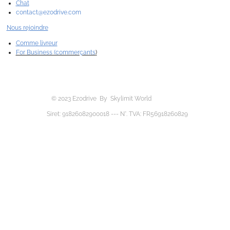
Chat
contact@ezodrive.com
Nous rejoindre
Comme livreur
For Business (commerçants
)
© 2023 Ezodrive By Skylimit World
Siret: 91826082900018 --- N°. TVA: FR56918260829