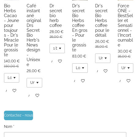
Bio
Café
Dr
Dr's
Dr's
Force
Herbs
instant
secret
secret
secret
ONE -
Cacao
ané
bio
Bio
Bio
BestSel
- Jeune
original
herb
Herbs
Herbs
ler et
pour
Drs
coffee
coffee
coffee
Sensati
toujour
Secret
En gros
pour le
onnel -
28,00 €
s - Dr's
Bio
- Pour
détail
l'Incort
35,00 €
Miracle
Herb's
le
ournabl
26,00 €
Pour le
News
grossis
e
35,00 €
grossis
design
te
30,00 €
te
-
83,00 €
35,00 €
Unisex
140,00 €
Ajouter au panier
e
150,00 €
26,00 €
Ajouter au panier
Ajouter au panier
Ajouter au
Ajouter au panier
Ajouter au panier
Contactez - nous
Nom *