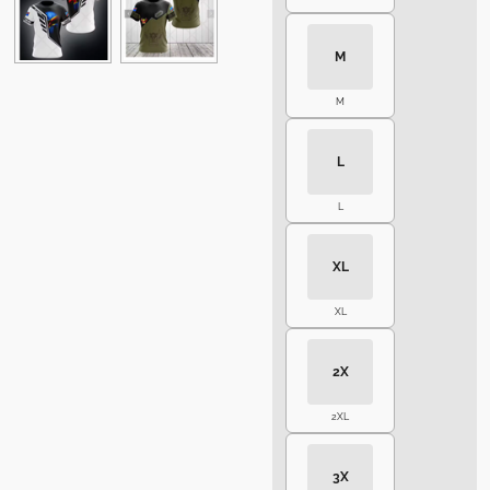
M
M
L
L
XL
XL
2X
2XL
3X