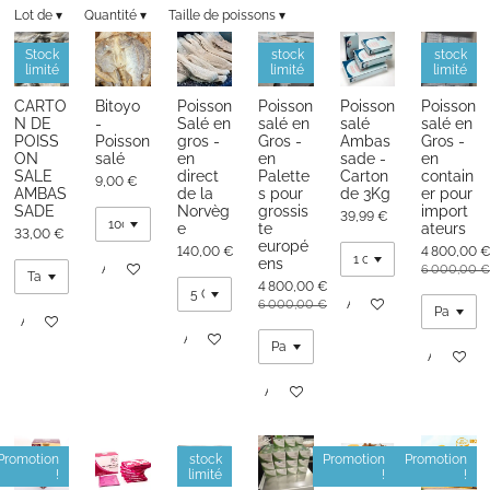
Lot de
▾
Quantité
▾
Taille de poissons
▾
Stock
stock
stock
limité
limité
limité
CARTO
Bitoyo
Poisson
Poisson
Poisson
Poisson
N DE
-
Salé en
salé en
salé
salé en
POISS
Poisson
gros -
Gros -
Ambas
Gros -
ON
salé
en
en
sade -
en
SALE
direct
Palette
Carton
contain
9,00 €
AMBAS
de la
s pour
de 3Kg
er pour
SADE
Norvèg
grossis
import
39,99 €
e
te
ateurs
33,00 €
europé
140,00 €
4 800,00 
ens
Ajouter au panier
6 000,00 €
4 800,00 €
Ajouter au panier
6 000,00 €
Ajouter au panier
Ajouter au panier
Ajouter au
Ajouter au panier
Promotion
stock
Promotion
Promotion
!
limité
!
!