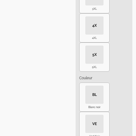
3XL
4X
4XL
5X
5XL
Couleur
BL
Blanc noir
VE