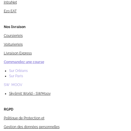
IntraNet
Ezo EAT
Nos livraison
Coursier(e)s
Voiturier(e)s
Livraison Express
Commandez une course
Sur Orléans
Sur Paris
SW MOOV
Skylimit World - SWMoov
RGPD
Politique de Protection et
Gestion des données personnelles