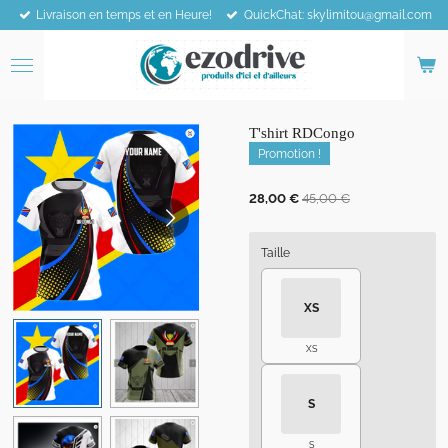
Livraison en temps et en Heure!
QuickChat: skylimitou@gmail.com
Passer
au
contenu
principal
T'shirt RDCongo
Promotion !
28,00 €
45,00 €
Taille
XS
XS
S
S