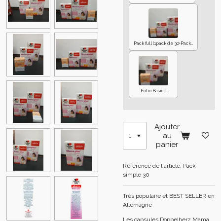
Pack full (1pack de 30+Pack de 120+2 Folio)
Folio Basic 1
Ajouter
au
panier
Référence de l'article:
Pack
simple 30
Très populaire et BEST SELLER en
Allemagne
Les capsules Doppelherz Mama