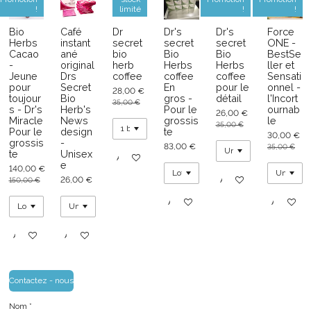
!
limité
!
!
Bio
Café
Dr
Dr's
Dr's
Force
Herbs
instant
secret
secret
secret
ONE -
Cacao
ané
bio
Bio
Bio
BestSe
-
original
herb
Herbs
Herbs
ller et
Jeune
Drs
coffee
coffee
coffee
Sensati
pour
Secret
En
pour le
onnel -
28,00 €
toujour
Bio
gros -
détail
l'Incort
35,00 €
s - Dr's
Herb's
Pour le
ournab
26,00 €
Miracle
News
grossis
le
35,00 €
Pour le
design
te
30,00 €
grossis
-
83,00 €
35,00 €
te
Unisex
Ajouter au panier
e
140,00 €
26,00 €
Ajouter au panier
150,00 €
Ajouter au panier
Ajouter au
Ajouter au panier
Ajouter au panier
Contactez - nous
Nom *