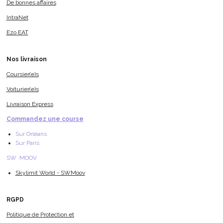
De bonnes affaires
IntraNet
Ezo EAT
Nos livraison
Coursier(e)s
Voiturier(e)s
Livraison Express
Commandez une course
Sur Orléans
Sur Paris
SW MOOV
Skylimit World - SWMoov
RGPD
Politique de Protection et