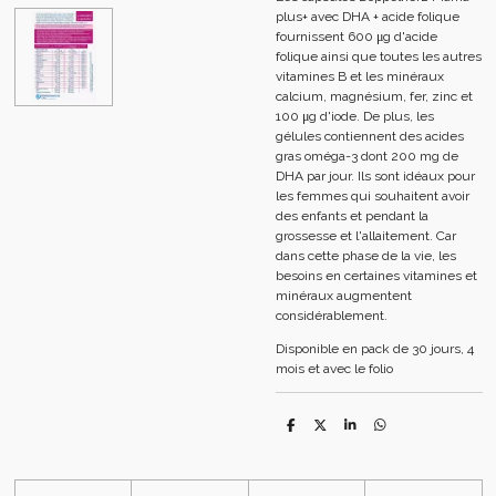
plus+ avec DHA + acide folique
fournissent 600 μg d'acide
folique ainsi que toutes les autres
vitamines B et les minéraux
calcium, magnésium, fer, zinc et
100 μg d'iode. De plus, les
gélules contiennent des acides
gras oméga-3 dont 200 mg de
DHA par jour. Ils sont idéaux pour
les femmes qui souhaitent avoir
des enfants et pendant la
grossesse et l'allaitement. Car
dans cette phase de la vie, les
besoins en certaines vitamines et
minéraux augmentent
considérablement.
Disponible en pack de 30 jours, 4
mois et avec le folio
P
P
P
P
a
a
a
a
r
r
r
r
t
t
t
t
a
a
a
a