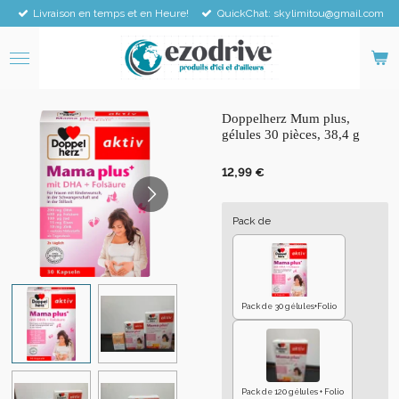
Livraison en temps et en Heure!
QuickChat: skylimitou@gmail.com
Passer
au
contenu
principal
Doppelherz Mum plus,
gélules 30 pièces, 38,4 g
12,99 €
Pack de
Pack de 30 gélules+Folio
Pack de 120 gélules + Folio