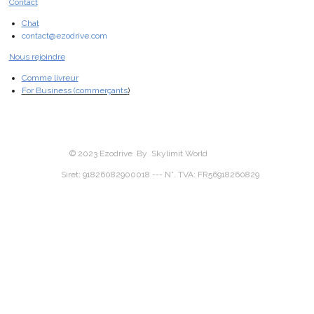
Contact
Chat
contact@ezodrive.com
Nous rejoindre
Comme livreur
For Business (commerçants
)
© 2023 Ezodrive By Skylimit World
Siret: 91826082900018 --- N°. TVA: FR56918260829