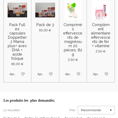
g
g
g
g
e
e
e
e
r
r
r
r
Pack Full
Pack de 3
Comprimé
Complém
es
s
ent
55,00 €
capsules
effervesce
alimentaire
Doppelher
nts de
effervesce
z Mama
magnésiu
nts de fer
plus+ avec
m 20
+ vitamine
DHA +
pièces, 82
2,50 €
acide
g
folique
2,50 €
85,00 €
Ajouter au panier
Ajouter au panier
Ajouter au panier
Ajouter au panier
Les produits les plus demandés;
12 résultats
Trier: