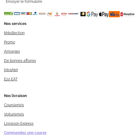
Envoyer le formulaire
Nos services
khkollection
Promo
Arrivages
De bonnes affaires
IntraNet
Ezo EAT
Nos livraison
Coursier(e)s
Voiturier(e)s
Livraison Express
Commandez une course