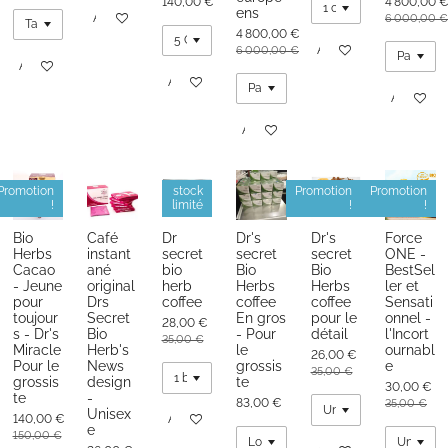
140,00 €
4 800,00 
ens
Ajouter au panier
6 000,00 €
4 800,00 €
Ajouter au panier
6 000,00 €
Ajouter au panier
Ajouter au panier
Ajouter au
Ajouter au panier
Promotion
stock
Promotion
Promotion
!
limité
!
!
Bio
Café
Dr
Dr's
Dr's
Force
Herbs
instant
secret
secret
secret
ONE -
Cacao
ané
bio
Bio
Bio
BestSel
- Jeune
original
herb
Herbs
Herbs
ler et
pour
Drs
coffee
coffee
coffee
Sensati
toujour
Secret
En gros
pour le
onnel -
28,00 €
s - Dr's
Bio
- Pour
détail
l'Incort
35,00 €
Miracle
Herb's
le
ournabl
26,00 €
Pour le
News
grossis
e
35,00 €
grossis
design
te
30,00 €
te
-
83,00 €
35,00 €
Unisex
140,00 €
Ajouter au panier
e
150,00 €