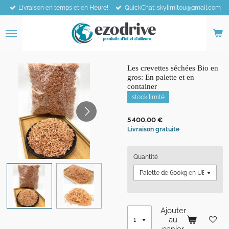
Livraison en temps et en Heure!
QuickChat: skylimitou@gmail.com
Passer
au
contenu
principal
Les crevettes séchées Bio en
gros: En palette et en
container
stock limité
5 400,00 €
Livraison gratuite
Quantité
Ajouter
au
panier