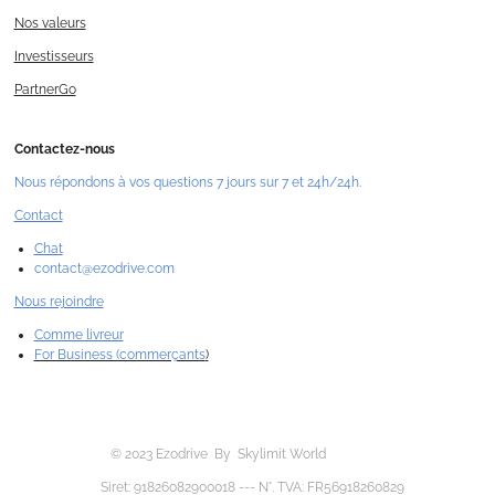
Nos valeurs
Investisseurs
PartnerGo
Contactez-nous
Nous répondons à vos questions 7 jours sur 7 et 24h/24h.
Contact
Chat
contact@ezodrive.com
Nous rejoindre
Comme livreur
For Business (commerçants
)
© 2023 Ezodrive By Skylimit World
Siret: 91826082900018 --- N°. TVA: FR56918260829