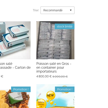
Trier:
stock limité
son salé
Poisson salé en Gros -
ssade - Carton de
en container pour
importateurs
9 €
4 800,00 €
6 000,00 €
Promotion !
Promotion !