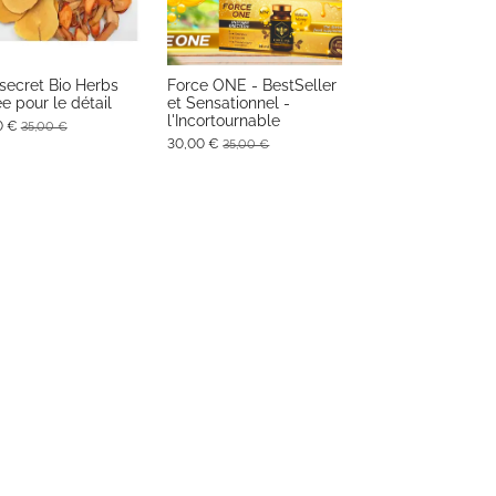
 secret Bio Herbs
Force ONE - BestSeller
ee pour le détail
et Sensationnel -
l'Incortournable
0 €
35,00 €
30,00 €
35,00 €