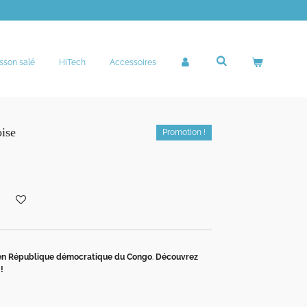
sson salé
HiTech
Accessoires
oise
Promotion !
en République démocratique du Congo
.
Découvrez
!