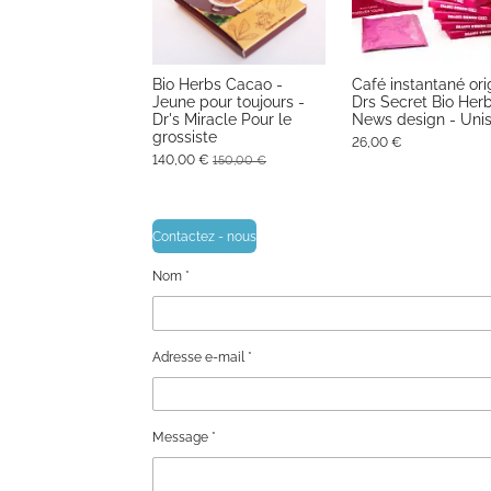
Bio Herbs Cacao -
Café instantané ori
Jeune pour toujours -
Drs Secret Bio Herb
Dr's Miracle Pour le
News design - Uni
grossiste
26,00 €
140,00 €
150,00 €
Contactez - nous
Nom *
Adresse e-mail *
Message *