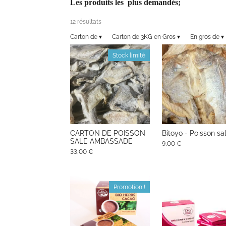
Les produits les plus demandés;
12 résultats
Carton de
▾
Carton de 3KG en Gros
▾
En gros de
▾
Stock limité
CARTON DE POISSON
Bitoyo - Poisson sa
SALE AMBASSADE
9,00 €
33,00 €
Promotion !