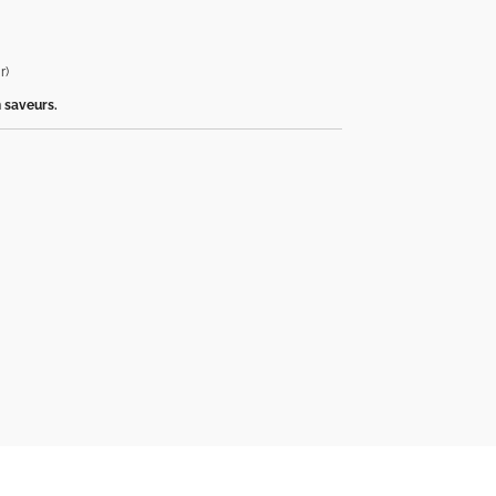
r)
n saveurs.