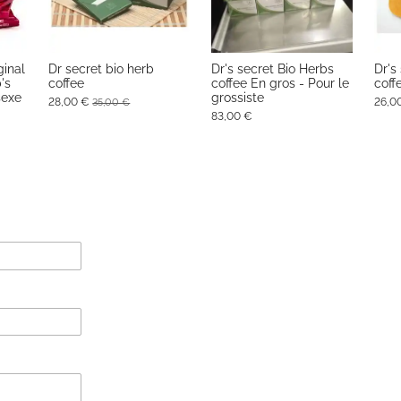
ginal
Dr secret bio herb
Dr's secret Bio Herbs
Dr's
's
coffee
coffee En gros - Pour le
coff
sexe
grossiste
28,00 €
26,0
35,00 €
83,00 €