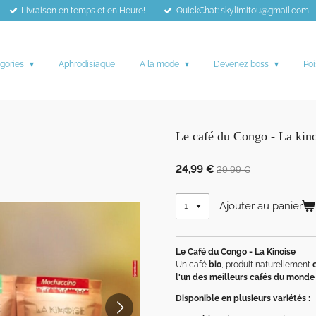
Livraison en temps et en Heure!
QuickChat: skylimitou@gmail.com
gories
Aphrodisiaque
A la mode
Devenez boss
Poi
Le café du Congo - La kin
24,99 €
29,99 €
Ajouter au panier
Le Café du Congo - La Kinoise
Un café
bio
, produit naturellement
l'un des meilleurs cafés du monde 
Disponible en plusieurs variétés :