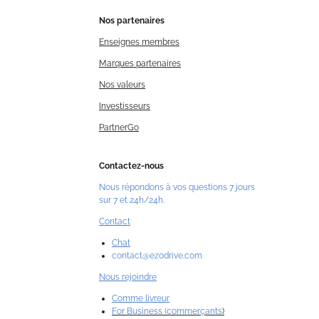
Nos
partenaires
Enseignes membres
Marques partenaires
Nos valeurs
Investisseurs
PartnerGo
Contactez-nous
Nous répondons à vos questions 7 jours
sur 7 et 24h/24h.
Contact
Chat
contact@ezodrive.com
Nous rejoindre
Comme livreur
For Business (commerçants
)