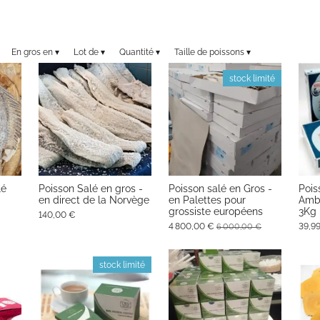
En gros en
▾
Lot de
▾
Quantité
▾
Taille de poissons
▾
stock limité
lé
Poisson Salé en gros -
Poisson salé en Gros -
Pois
en direct de la Norvège
en Palettes pour
Amba
grossiste européens
3Kg
140,00 €
4 800,00 €
39,9
6 000,00 €
stock limité