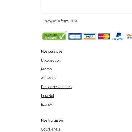
Envoyer le formulaire
Nos services
khkollection
Promo
Arrivages
De bonnes affaires
IntraNet
Ezo EAT
Nos livraison
Coursier(e)s