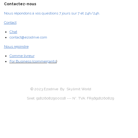
Contactez-nous
Nous répondons à vos questions 7 jours sur 7 et 24h/24h.
Contact
Chat
contact@ezodrive.com
Nous rejoindre
Comme livreur
For Business (commerçants
)
© 2023 Ezodrive By Skylimit World
Siret: 91826082900018 --- N°. TVA: FR56918260829