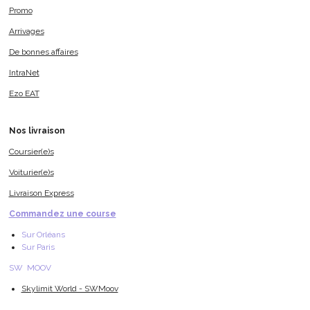
Promo
Arrivages
De bonnes affaires
IntraNet
Ezo EAT
Nos livraison
Coursier(e)s
Voiturier(e)s
Livraison Express
Commandez une course
Sur Orléans
Sur Paris
SW MOOV
Skylimit World - SWMoov