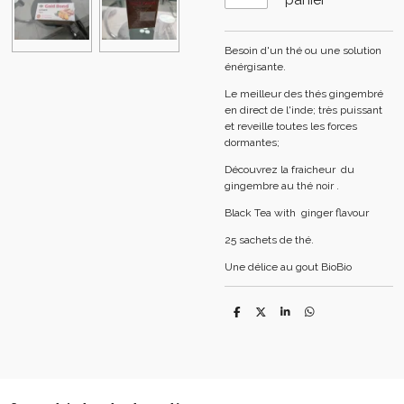
Besoin d'un thé ou une solution
énérgisante.
Le meilleur des thés gingembré
en direct de l'inde; très puissant
et reveille toutes les forces
dormantes;
Découvrez la fraicheur du
gingembre au thé noir .
Black Tea with ginger flavour
25 sachets de thé.
Une délice au gout BioBio
P
P
P
P
a
a
a
a
r
r
r
r
t
t
t
t
a
a
a
a
g
g
g
g
e
e
e
e
r
r
r
r