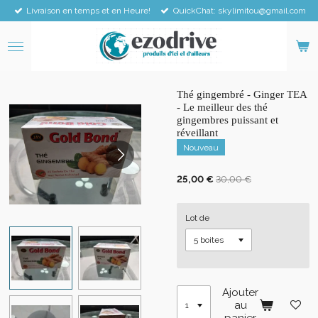
Livraison en temps et en Heure!
QuickChat: skylimitou@gmail.com
Passer
au
contenu
principal
Thé gingembré - Ginger TEA
- Le meilleur des thé
gingembres puissant et
réveillant
Nouveau
25,00 €
30,00 €
Lot de
Ajouter
au
panier