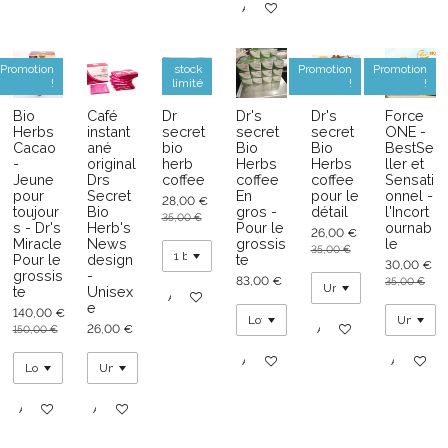
Ajouter au panier
Promotion
stock
Promotion
Promotion
!
limité
!
!
Bio
Café
Dr
Dr's
Dr's
Force
Herbs
instant
secret
secret
secret
ONE -
Cacao
ané
bio
Bio
Bio
BestSe
-
original
herb
Herbs
Herbs
ller et
Jeune
Drs
coffee
coffee
coffee
Sensati
pour
Secret
En
pour le
onnel -
28,00 €
toujour
Bio
gros -
détail
l'Incort
35,00 €
s - Dr's
Herb's
Pour le
ournab
26,00 €
Miracle
News
grossis
le
35,00 €
Pour le
design
te
30,00 €
grossis
-
83,00 €
35,00 €
te
Unisex
Ajouter au panier
e
140,00 €
26,00 €
Ajouter au panier
150,00 €
Ajouter au panier
Ajouter au
Ajouter au panier
Ajouter au panier