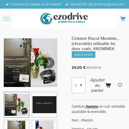
Livraison en temps et en Heure!
QuickChat: skylimitou@gmail.com
Passer
au
contenu
principal
Ceinture Pascal Morabito ,
(réversible) utilisable les
deux cotés, #HOMME#
stock limité
25,00 €
69,00 €
Ajouter
au
panier
Ceinture
homme
en cuir veritable
ajustable & reversible.
Noir - Marron