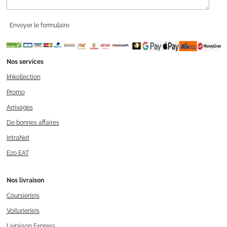
Envoyer le formulaire
Nos services
khkollection
Promo
Arrivages
De bonnes affaires
IntraNet
Ezo EAT
Nos livraison
Coursier(e)s
Voiturier(e)s
Livraison Express