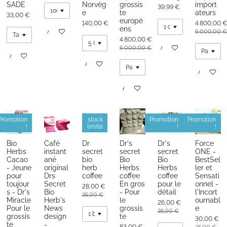
SADE
Norvèg
grossis
import
39,99 €
e
te
ateurs
33,00 €
europé
140,00 €
4 800,00 
ens
Ajouter au panier
6 000,00 €
4 800,00 €
Ajouter au panier
6 000,00 €
Ajouter au panier
Ajouter au panier
Ajouter au
Ajouter au panier
Promotion
stock
Promotion
Promotion
!
limité
!
!
Bio
Café
Dr
Dr's
Dr's
Force
Herbs
instant
secret
secret
secret
ONE -
Cacao
ané
bio
Bio
Bio
BestSel
- Jeune
original
herb
Herbs
Herbs
ler et
pour
Drs
coffee
coffee
coffee
Sensati
toujour
Secret
En gros
pour le
onnel -
28,00 €
s - Dr's
Bio
- Pour
détail
l'Incort
35,00 €
Miracle
Herb's
le
ournabl
26,00 €
Pour le
News
grossis
e
35,00 €
grossis
design
te
30,00 €
te
-
83,00 €
35,00 €