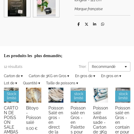
longeur - 121 cm
Marque française
P
P
P
P
a
a
a
a
r
r
r
r
t
t
t
t
a
a
a
a
g
g
g
g
e
e
e
e
r
r
r
r
Les produits les plus demandés;
12 résultats
Trier:
Carton de
▾
Carton de 3KG en Gros
▾
En gros de
▾
En gros en
▾
Lot de
▾
Quantité
▾
Taille de poissons
▾
Stock
stock
stock
limité
limité
limité
CARTO
Bitoyo
Poisson
Poisson
Poisson
Poisson
N DE
-
Salé en
salé en
salé
salé en
POISS
Poisson
gros -
Gros -
Ambas
Gros -
ON
salé
en
en
sade -
en
SALE
direct
Palette
Carton
contain
9,00 €
AMBAS
de la
s pour
de 3Kg
er pour