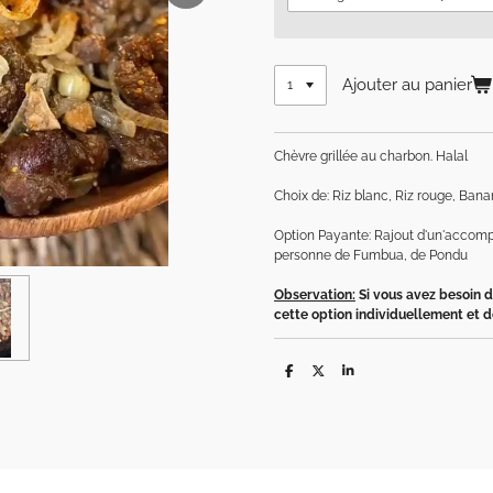
Ajouter au panier
Chèvre grillée au charbon. Halal
Choix de: Riz blanc, Riz rouge, Ban
Option Payante: Rajout d'un'accomp
personne de Fumbua, de Pondu
Observation:
Si vous avez besoin 
cette option individuellement et d
P
P
P
a
a
a
r
r
r
t
t
t
a
a
a
g
g
g
e
e
e
r
r
r