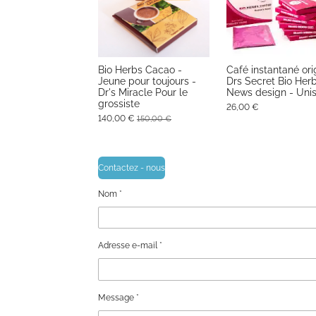
Bio Herbs Cacao -
Café instantané ori
Jeune pour toujours -
Drs Secret Bio Herb
Dr's Miracle Pour le
News design - Uni
grossiste
26,00 €
140,00 €
150,00 €
Contactez - nous
Nom *
Adresse e-mail *
Message *