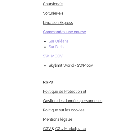
Coursier(e)s
Voiturier(e)s
Livraison Express
Commandez une course
Sur Orléans
Sur Paris
SW MOOV
Skylimit World - SWMoov
RGPD
Politique de Protection et
Gestion des données personnelles
Politique sur les cookies
Mentions légales
CGV
&
CGU Marketplace