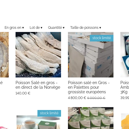
En gros en
▾
Lot de
▾
Quantité
▾
Taille de poissons
▾
stock limité
lé
Poisson Salé en gros -
Poisson salé en Gros -
Pois
en direct de la Norvège
en Palettes pour
Amba
grossiste européens
3Kg
140,00 €
4 800,00 €
39,9
6 000,00 €
stock limité