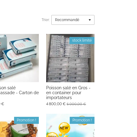
Trier:
stock limité
son salé
Poisson salé en Gros -
ssade - Carton de
en container pour
importateurs
9 €
4 800,00 €
6 000,00 €
Promotion !
Promotion !