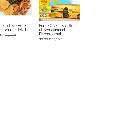
 secret Bio Herbs
Force ONE - BestSeller
ee pour le détail
et Sensationnel -
l'Incortournable
0 €
35,00 €
30,00 €
35,00 €