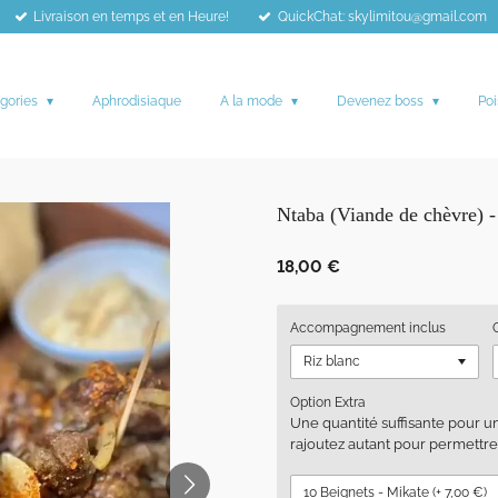
Livraison en temps et en Heure!
QuickChat: skylimitou@gmail.com
gories
Aphrodisiaque
A la mode
Devenez boss
Poi
Ntaba (Viande de chèvre) 
18,00 €
Accompagnement inclus
Option Extra
Une quantité suffisante pour u
rajoutez autant pour permettr