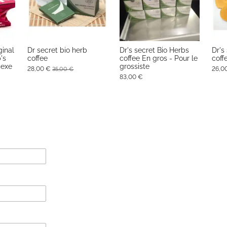
ginal
Dr secret bio herb
Dr's secret Bio Herbs
Dr's
's
coffee
coffee En gros - Pour le
coff
sexe
grossiste
28,00 €
26,0
35,00 €
83,00 €