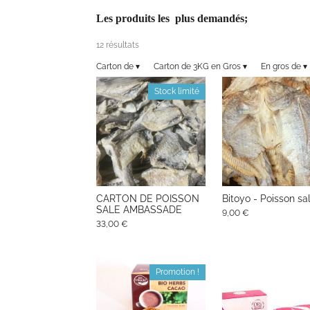
Les produits les plus demandés;
12 résultats
Carton de
▾
Carton de 3KG en Gros
▾
En gros de
▾
Stock limité
CARTON DE POISSON
Bitoyo - Poisson sa
SALE AMBASSADE
9,00 €
33,00 €
Promotion !