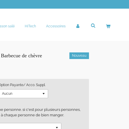
sson salé
HiTech
Accessoires
- Barbecue de chèvre
Nouveau
Option Payante/ Acco. Suppl.
ne personne. si c'est pour plusieurs personnes,
e à chaque personne de bien manger.