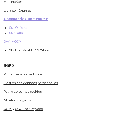
Voiturier(e)s
Livraison Express
Commandez une course
Sur Orléans
Sur Paris
SW MOOV
Skylimit World - SWMoov
RGPD
Politique de Protection et
Gestion des données personnelles
Politique sur les cookies
Mentions légales
CGV
&
CGU Marketplace