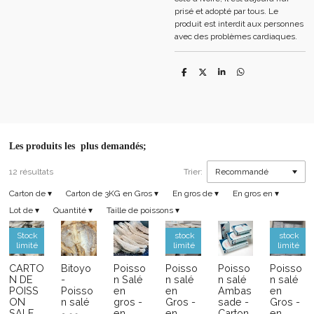
prisé et adopté par tous. Le
produit est interdit aux personnes
avec des problèmes cardiaques.
P
P
P
P
a
a
a
a
r
r
r
r
t
t
t
t
a
a
a
a
g
g
g
g
e
e
e
e
r
r
r
r
Les produits les plus demandés;
12 résultats
Trier:
Carton de
▾
Carton de 3KG en Gros
▾
En gros de
▾
En gros en
▾
Lot de
▾
Quantité
▾
Taille de poissons
▾
Stock
stock
stock
limité
limité
limité
CARTO
Bitoyo
Poisso
Poisso
Poisso
Poisso
N DE
-
n Salé
n salé
n salé
n salé
POISS
Poisso
en
en
Ambas
en
ON
n salé
gros -
Gros -
sade -
Gros -
SALE
en
en
Carton
en