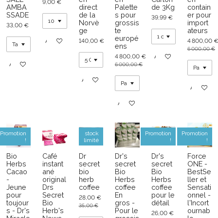
9,00 €
AMBA
direct
Palette
de 3Kg
contain
SSADE
de la
s pour
er pour
39,99 €
Norvè
grossis
import
33,00 €
ge
te
ateurs
europé
140,00 €
4 800,00 
Ajouter au panier
ens
6 000,00 €
4 800,00 €
Ajouter au panier
Ajouter au panier
6 000,00 €
Ajouter au panier
Ajouter au
Ajouter au panier
Promotion
stock
Promotion
Promotion
!
limité
!
!
Bio
Café
Dr
Dr's
Dr's
Force
Herbs
instant
secret
secret
secret
ONE -
Cacao
ané
bio
Bio
Bio
BestSe
-
original
herb
Herbs
Herbs
ller et
Jeune
Drs
coffee
coffee
coffee
Sensati
pour
Secret
En
pour le
onnel -
28,00 €
toujour
Bio
gros -
détail
l'Incort
35,00 €
s - Dr's
Herb's
Pour le
ournab
26,00 €