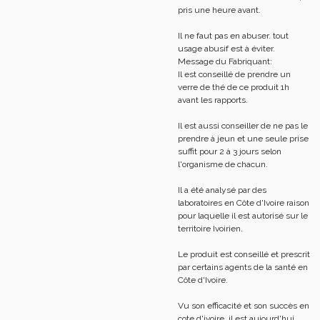
pris une heure avant.
Il ne faut pas en abuser. tout
usage abusif est à éviter.
Message du Fabriquant:
Il est conseillé de prendre un
verre de thé de ce produit 1h
avant les rapports.
Il est aussi conseiller de ne pas le
prendre à jeun et une seule prise
suffit pour 2 à 3 jours selon
l'organisme de chacun.
Il a été analysé par des
laboratoires en Côte d'Ivoire raison
pour laquelle il est autorisé sur le
territoire Ivoirien.
Le produit est conseillé et prescrit
par certains agents de la santé en
Côte d'Ivoire.
Vu son efficacité et son succès en
cote d'ivoire, il est aujourd'hui