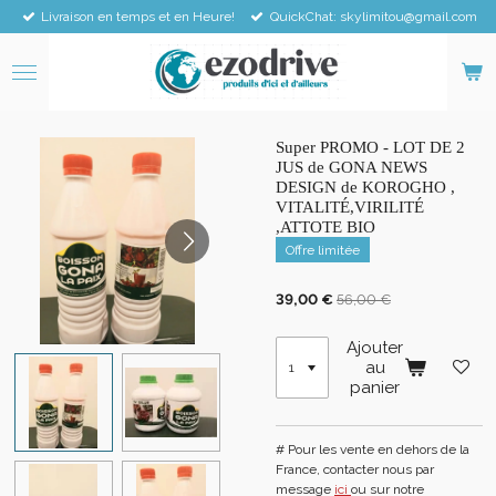
Livraison en temps et en Heure!
QuickChat: skylimitou@gmail.com
Passer
au
contenu
principal
Super PROMO - LOT DE 2
JUS de GONA NEWS
DESIGN de KOROGHO ,
VITALITÉ,VIRILITÉ
,ATTOTE BIO
Offre limitée
39,00 €
56,00 €
Ajouter
au
panier
# Pour les vente en dehors de la
France, contacter nous par
message
ici
ou sur notre