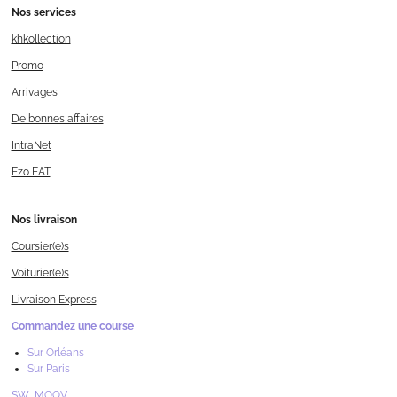
Nos services
khkollection
Promo
Arrivages
De bonnes affaires
IntraNet
Ezo EAT
Nos livraison
Coursier(e)s
Voiturier(e)s
Livraison Express
Commandez une course
Sur Orléans
Sur Paris
SW MOOV