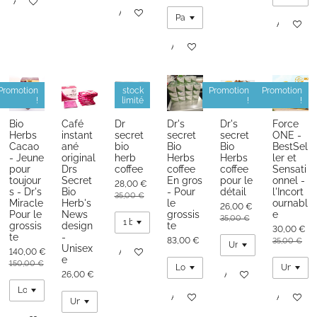
Ajouter au panier
Ajouter au panier
Ajouter au
Ajouter au panier
Promotion
stock
Promotion
Promotion
!
limité
!
!
Bio
Café
Dr
Dr's
Dr's
Force
Herbs
instant
secret
secret
secret
ONE -
Cacao
ané
bio
Bio
Bio
BestSel
- Jeune
original
herb
Herbs
Herbs
ler et
pour
Drs
coffee
coffee
coffee
Sensati
toujour
Secret
En gros
pour le
onnel -
28,00 €
s - Dr's
Bio
- Pour
détail
l'Incort
35,00 €
Miracle
Herb's
le
ournabl
26,00 €
Pour le
News
grossis
e
35,00 €
grossis
design
te
30,00 €
te
-
83,00 €
35,00 €
Unisex
140,00 €
Ajouter au panier
e
150,00 €
26,00 €
Ajouter au panier
Ajouter au panier
Ajouter au