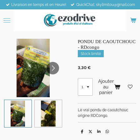
Livraison en temps et en Heure!
QuickChat: skylimitou@gmail.com
Passer
au
contenu
principal
PONDU DE CAOUTCHOUC
- RDcongo
Stock limité
3,30 €
Ajouter
au
panier
Le vrai pondu de caoutchouc
origine RDCongo.
P
P
P
P
a
a
a
a