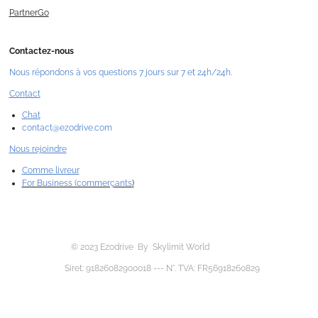
PartnerGo
Contactez-nous
Nous répondons à vos questions 7 jours sur 7 et 24h/24h.
Contact
Chat
contact@ezodrive.com
Nous rejoindre
Comme livreur
For Business (commerçants
)
© 2023 Ezodrive By Skylimit World
Siret: 91826082900018 --- N°. TVA: FR56918260829