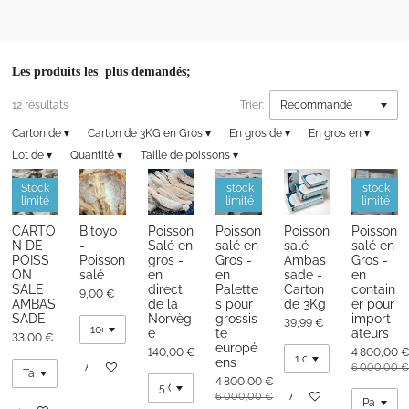
r
r
r
r
t
t
t
t
a
a
a
a
g
g
g
g
e
e
e
e
r
r
r
r
Les produits les plus demandés;
12 résultats
Trier:
Carton de
▾
Carton de 3KG en Gros
▾
En gros de
▾
En gros en
▾
Lot de
▾
Quantité
▾
Taille de poissons
▾
Stock
stock
stock
limité
limité
limité
CARTO
Bitoyo
Poisson
Poisson
Poisson
Poisson
N DE
-
Salé en
salé en
salé
salé en
POISS
Poisson
gros -
Gros -
Ambas
Gros -
ON
salé
en
en
sade -
en
SALE
direct
Palette
Carton
contain
9,00 €
AMBAS
de la
s pour
de 3Kg
er pour
SADE
Norvèg
grossis
import
39,99 €
e
te
ateurs
33,00 €
europé
140,00 €
4 800,00 
ens
Ajouter au panier
6 000,00 €
4 800,00 €
Ajouter au panier
6 000,00 €