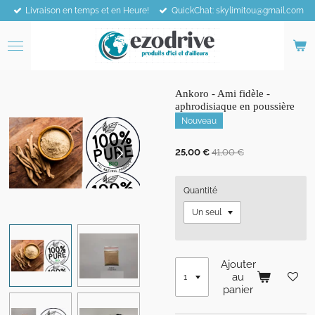
Livraison en temps et en Heure!
QuickChat: skylimitou@gmail.com
Passer
au
contenu
principal
Ankoro - Ami fidèle -
aphrodisiaque en poussière
Nouveau
25,00 €
41,00 €
Quantité
Ajouter
au
panier