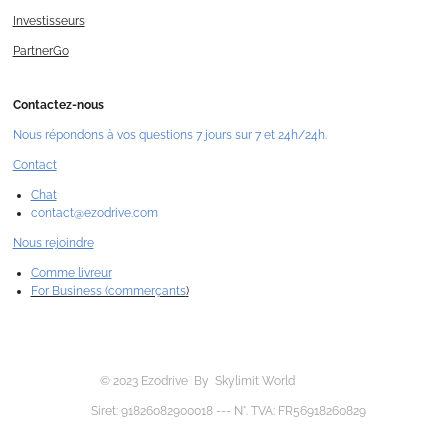
Investisseurs
PartnerGo
Contactez-nous
Nous répondons à vos questions 7 jours sur 7 et 24h/24h.
Contact
Chat
contact@ezodrive.com
Nous rejoindre
Comme livreur
For Business (commerçants
)
© 2023 Ezodrive By Skylimit World
Siret: 91826082900018 --- N°. TVA: FR56918260829