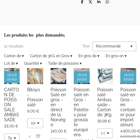
P
P
P
P
a
a
a
a
r
r
r
r
t
t
t
t
a
a
a
a
g
g
g
g
e
e
e
e
r
r
r
r
Les produits les plus demandés;
12 résultats
Trier:
Carton de
▾
Carton de 3KG en Gros
▾
En gros de
▾
En gros en
▾
Lot de
▾
Quantité
▾
Taille de poissons
▾
Stock
stock
stock
limité
limité
limité
CARTO
Bitoyo
Poisson
Poisson
Poisson
Poisson
N DE
-
Salé en
salé en
salé
salé en
POISS
Poisson
gros -
Gros -
Ambas
Gros -
ON
salé
en
en
sade -
en
SALE
direct
Palette
Carton
contain
9,00 €
AMBAS
de la
s pour
de 3Kg
er pour
SADE
Norvèg
grossis
import
39,99 €
e
te
ateurs
33,00 €
europé
140,00 €
4 800,00 
ens
Ajouter au panier
6 000,00 €