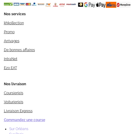
Nos services
khkollection
Promo
Arrivages
De bonnes affaires
IntraNet
Ezo EAT
Nos livraison
Coursier(e)s
Voiturier(e)s
Livraison Express
Commandez une course
Sur Orléans