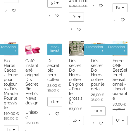
4 800,00 €
Ajouter au panier
6 000,00 €
Ajouter au panier
Ajouter au panier
Ajouter au
Ajouter au panier
Promotion
stock
Promotion
Promotion
!
limité
!
!
Bio
Café
Dr
Dr's
Dr's
Force
Herbs
instant
secret
secret
secret
ONE -
Cacao
ané
bio
Bio
Bio
BestSel
- Jeune
original
herb
Herbs
Herbs
ler et
pour
Drs
coffee
coffee
coffee
Sensati
toujour
Secret
En gros
pour le
onnel -
28,00 €
s - Dr's
Bio
- Pour
détail
l'Incort
35,00 €
Miracle
Herb's
le
ournabl
26,00 €
Pour le
News
grossis
e
35,00 €
grossis
design
te
30,00 €
te
-
83,00 €
35,00 €
Unisex
140,00 €
Ajouter au panier
e
150,00 €
26,00 €
Ajouter au panier