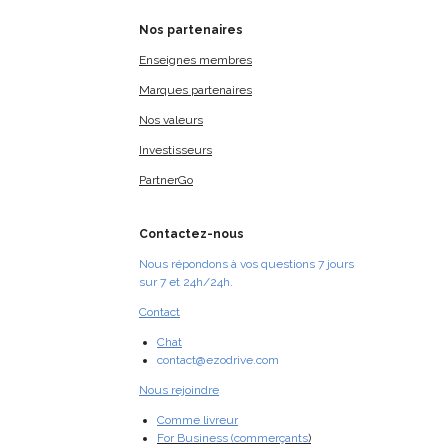
Nos
partenaires
Enseignes membres
Marques partenaires
Nos valeurs
Investisseurs
PartnerGo
Contactez-nous
Nous répondons à vos questions 7 jours
sur 7 et 24h/24h.
Contact
Chat
contact@ezodrive.com
Nous rejoindre
Comme livreur
For Business (commerçants
)