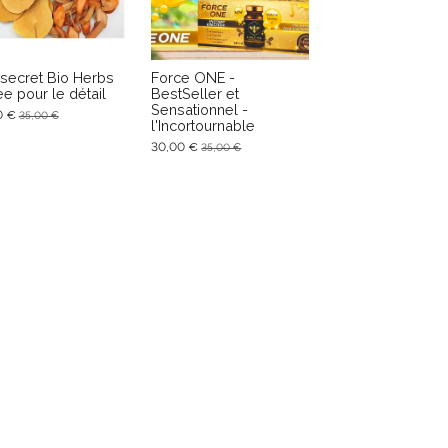
 secret Bio Herbs
Force ONE -
ee pour le détail
BestSeller et
Sensationnel -
0 €
35,00 €
l'Incortournable
30,00 €
35,00 €