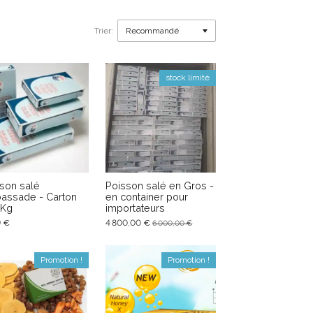
Trier:
stock limité
son salé
Poisson salé en Gros -
assade - Carton
en container pour
3Kg
importateurs
9 €
4 800,00 €
6 000,00 €
Promotion !
Promotion !