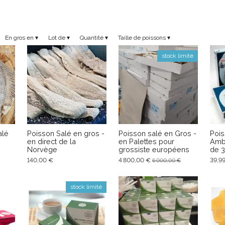
En gros en
▾
Lot de
▾
Quantité
▾
Taille de poissons
▾
stock limité
alé
Poisson Salé en gros -
Poisson salé en Gros -
Pois
en direct de la
en Palettes pour
Amb
Norvège
grossiste européens
de 
140,00 €
4 800,00 €
39,9
6 000,00 €
stock limité