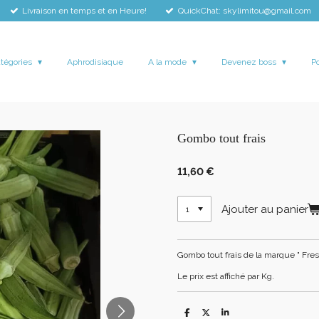
Livraison en temps et en Heure!
QuickChat: skylimitou@gmail.com
atégories
Aphrodisiaque
A la mode
Devenez boss
Po
Gombo tout frais
11,60 €
Ajouter au panier
Gombo tout frais de la marque " Fre
Le prix est affiché par Kg.
P
P
P