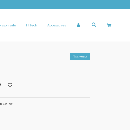
isson salé
HiTech
Accessoires
Nouveau
sh OKRA".