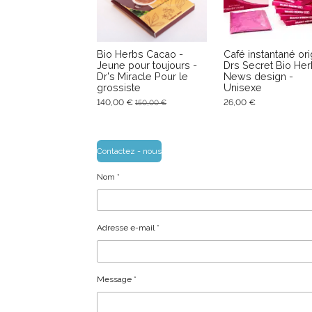
Bio Herbs Cacao -
Café instantané ori
Jeune pour toujours -
Drs Secret Bio Her
Dr's Miracle Pour le
News design -
grossiste
Unisexe
140,00 €
26,00 €
150,00 €
Contactez - nous
Nom *
Adresse e-mail *
Message *