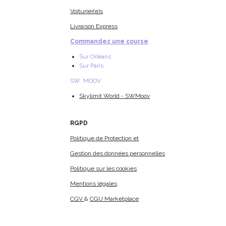
Voiturier(e)s
Livraison Express
Commandez une course
Sur Orléans
Sur Paris
SW MOOV
Skylimit World - SWMoov
RGPD
Politique de Protection et
Gestion des données personnelles
Politique sur les cookies
Mentions légales
CGV
&
CGU Marketplace