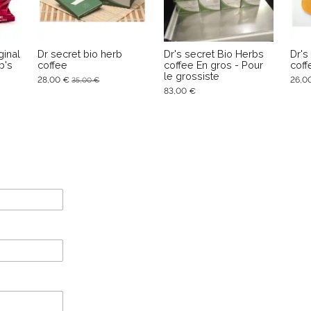
ginal
Dr secret bio herb
Dr's secret Bio Herbs
Dr's
b's
coffee
coffee En gros - Pour
coff
le grossiste
28,00 €
26,0
35,00 €
83,00 €