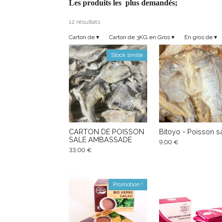
Les produits les plus demandés;
12 résultats
Carton de
▾
Carton de 3KG en Gros
▾
En gros de
▾
Stock limité
CARTON DE POISSON
Bitoyo - Poisson s
SALE AMBASSADE
9,00 €
33,00 €
Promotion !