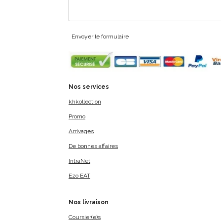
Envoyer le formulaire
Nos services
khkollection
Promo
Arrivages
De bonnes affaires
IntraNet
Ezo EAT
Nos livraison
Coursier(e)s