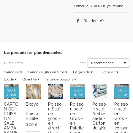
Sémoule BLANCHE ya Pembe
P
P
P
P
a
a
a
a
r
r
r
r
t
t
t
t
a
a
a
a
g
g
g
g
e
e
e
e
r
r
r
r
Les produits les plus demandés;
12 résultats
Trier:
Carton de
▾
Carton de 3KG en Gros
▾
En gros de
▾
En gros en
▾
Lot de
▾
Quantité
▾
Taille de poissons
▾
Stock
stock
stock
limité
limité
limité
CARTO
Bitoyo
Poisso
Poisso
Poisso
Poisso
N DE
-
n Salé
n salé
n salé
n salé
POISS
Poisso
en
en
Ambas
en
ON
n salé
gros -
Gros -
sade -
Gros -
SALE
en
en
Carton
en
9,00 €
AMBA
direct
Palette
de 3Kg
contain
SSADE
de la
s pour
er pour