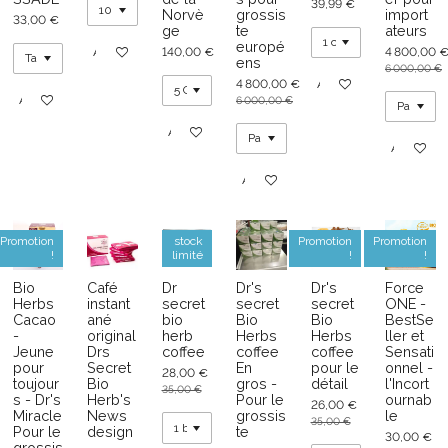
39,99 €
Norvè
grossis
import
33,00 €
ge
te
ateurs
europé
140,00 €
4 800,00 
Ajouter au panier
ens
6 000,00 €
4 800,00 €
Ajouter au panier
Ajouter au panier
6 000,00 €
Ajouter au panier
Ajouter au
Ajouter au panier
Promotion
stock
Promotion
Promotion
!
limité
!
!
Bio
Café
Dr
Dr's
Dr's
Force
Herbs
instant
secret
secret
secret
ONE -
Cacao
ané
bio
Bio
Bio
BestSe
-
original
herb
Herbs
Herbs
ller et
Jeune
Drs
coffee
coffee
coffee
Sensati
pour
Secret
En
pour le
onnel -
28,00 €
toujour
Bio
gros -
détail
l'Incort
35,00 €
s - Dr's
Herb's
Pour le
ournab
26,00 €
Miracle
News
grossis
le
35,00 €
Pour le
design
te
30,00 €
grossis
-