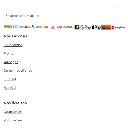
Envoyer le formulaire
Nos services
khkollection
Promo
Arrivages
De bonnes affaires
IntraNet
Ezo EAT
Nos livraison
Coursier(e)s
Voiturier(e)s