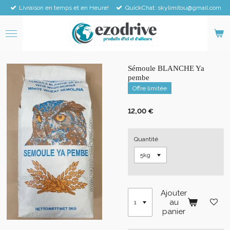
Livraison en temps et en Heure!
QuickChat: skylimitou@gmail.com
Passer
au
contenu
principal
Sémoule BLANCHE Ya
pembe
Offre limitée
12,00 €
Quantité
Ajouter
au
panier