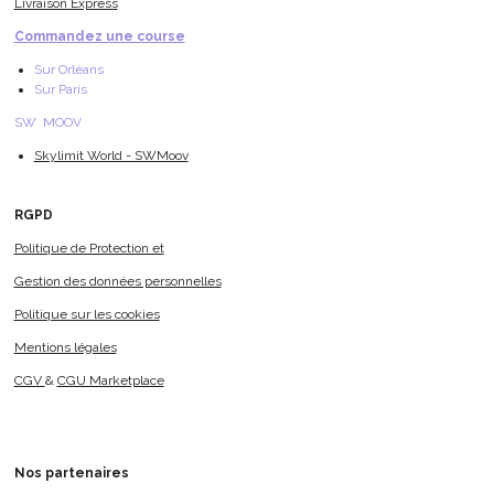
Livraison Express
Commandez une course
Sur Orléans
Sur Paris
SW MOOV
Skylimit World - SWMoov
RGPD
Politique de Protection et
Gestion des données personnelles
Politique sur les cookies
Mentions légales
CGV
&
CGU Marketplace
Nos
partenaires