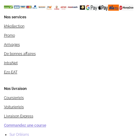
Nos services
khkollection
Promo
Arrivages
De bonnes affaires
IntraNet
Ezo EAT
Nos livraison
Coursier(e)s
Voiturier(e)s
Livraison Express
Commandez une course
Sur Orléans