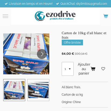
Livraison en temps et en Heure!
QuickChat: skylimitou@gmail.com
Passer
au
contenu
principal
Carton de 10kg d'ail blanc et
frais
Offre limitée
64,00 €
100,14 €
Ajouter
au
panier
Ail blanc frais.
Carton de 10 kg
Origine: Chine