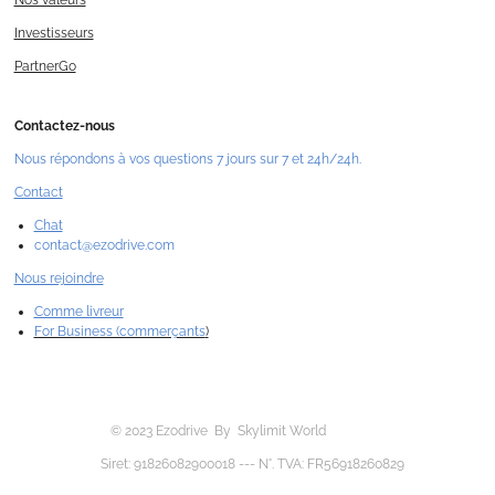
Nos valeurs
Investisseurs
PartnerGo
Contactez-nous
Nous répondons à vos questions 7 jours sur 7 et 24h/24h.
Contact
Chat
contact@ezodrive.com
Nous rejoindre
Comme livreur
For Business (commerçants
)
© 2023 Ezodrive By Skylimit World
Siret: 91826082900018 --- N°. TVA: FR56918260829