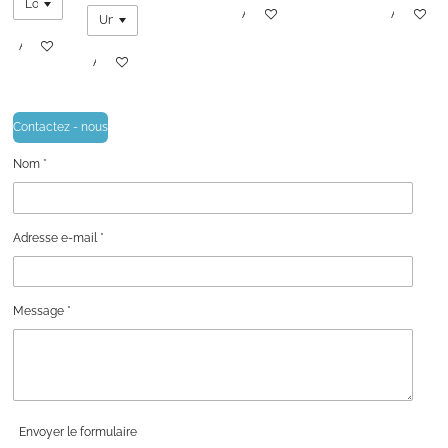
Ajouter au panier
Ajouter au
Ajouter au panier
Ajouter au panier
Contactez - nous
Nom *
Adresse e-mail *
Message *
Envoyer le formulaire