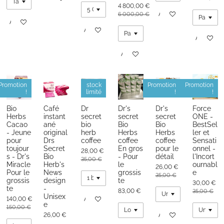
4 800,00 €
Ajouter au panier
6 000,00 €
Ajouter au panier
Ajouter au panier
Ajouter au
Ajouter au panier
Promotion
stock
Promotion
Promotion
!
limité
!
!
Bio
Café
Dr
Dr's
Dr's
Force
Herbs
instant
secret
secret
secret
ONE -
Cacao
ané
bio
Bio
Bio
BestSel
- Jeune
original
herb
Herbs
Herbs
ler et
pour
Drs
coffee
coffee
coffee
Sensati
toujour
Secret
En gros
pour le
onnel -
28,00 €
s - Dr's
Bio
- Pour
détail
l'Incort
35,00 €
Miracle
Herb's
le
ournabl
26,00 €
Pour le
News
grossis
e
35,00 €
grossis
design
te
30,00 €
te
-
83,00 €
35,00 €
Unisex
140,00 €
Ajouter au panier
e
150,00 €
26,00 €
Ajouter au panier