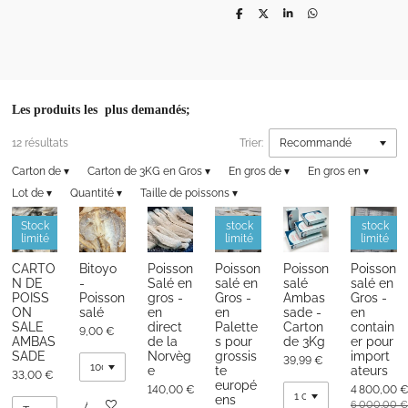
P
P
P
P
a
a
a
a
r
r
r
r
t
t
t
t
a
a
a
a
g
g
g
g
e
e
e
e
r
r
r
r
Les produits les plus demandés;
12 résultats
Trier:
Carton de
▾
Carton de 3KG en Gros
▾
En gros de
▾
En gros en
▾
Lot de
▾
Quantité
▾
Taille de poissons
▾
Stock
stock
stock
limité
limité
limité
CARTO
Bitoyo
Poisson
Poisson
Poisson
Poisson
N DE
-
Salé en
salé en
salé
salé en
POISS
Poisson
gros -
Gros -
Ambas
Gros -
ON
salé
en
en
sade -
en
SALE
direct
Palette
Carton
contain
9,00 €
AMBAS
de la
s pour
de 3Kg
er pour
SADE
Norvèg
grossis
import
39,99 €
e
te
ateurs
33,00 €
europé
140,00 €
4 800,00 
ens
Ajouter au panier
6 000,00 €